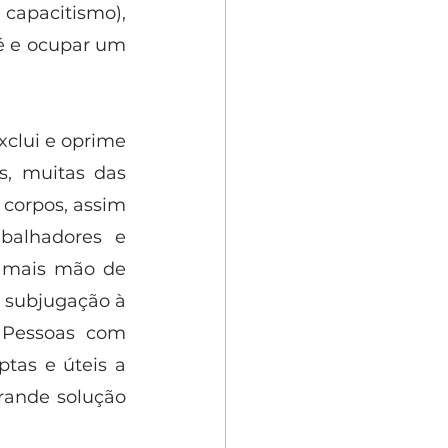
pacitismo), 
 e ocupar um 
clui e oprime 
, muitas das 
corpos, assim 
alhadores e 
 mais mão de 
 subjugação à 
 Pessoas com 
as e úteis a 
grande solução 