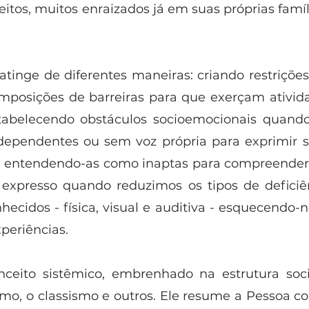
tos, muitos enraizados já em suas próprias famíli
atinge de diferentes maneiras: criando restrições
imposições de barreiras para que exerçam ativid
tabelecendo obstáculos socioemocionais quando 
ependentes ou sem voz própria para exprimir su
 e entendendo-as como inaptas para compreender
expresso quando reduzimos os tipos de deficiên
ecidos - física, visual e auditiva - esquecendo-
periências.
eito sistêmico, embrenhado na estrutura social
mo, o classismo e outros. Ele resume a Pessoa co