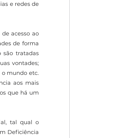
as e redes de 
 de acesso ao 
ades de forma 
são tratadas 
as vontades; 
 o mundo etc. 
cia aos mais 
nos que há um 
, tal qual o 
m Deficiência 