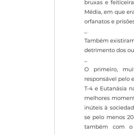
bruxas e feiticei
Média, em que era
orfanatos e prisões
_
Também existiram 
detrimento dos ou
_
O primeiro, mui
responsável pelo 
T-4 e Eutanásia n
melhores momentos
inúteis à socied
se pelo menos 200
também com o in