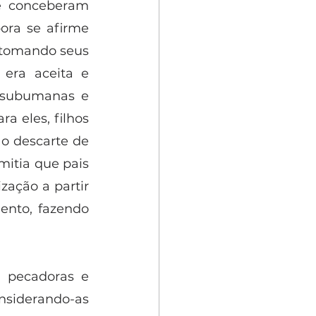
e conceberam 
ora se afirme 
tomando seus 
era aceita e 
 subumanas e 
 eles, filhos 
o descarte de 
itia que pais 
ação a partir 
nto, fazendo 
 pecadoras e 
nsiderando-as 