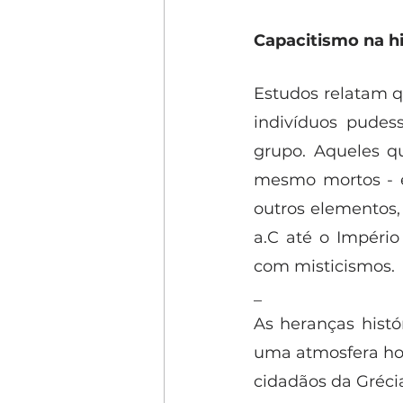
Capacitismo na hi
Estudos relatam q
indivíduos pudes
grupo. Aqueles q
mesmo mortos - er
outros elementos, 
a.C até o Império
com misticismos.
_
As heranças histó
uma atmosfera host
cidadãos da Gréci