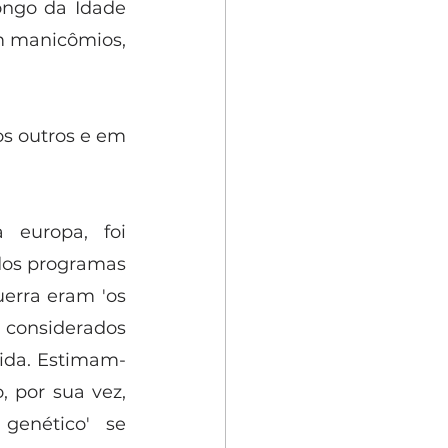
ongo da Idade 
m manicômios, 
s outros e em 
europa, foi 
dos programas 
erra eram 'os 
 considerados 
ida. Estimam-
 por sua vez, 
enético' se 