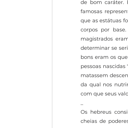
de bom caráter. 
famosas represent
que as estátuas f
corpos por base.
magistrados eram
determinar se ser
bons eram os que 
pessoas nascidas '
matassem descenden
da qual nos nutri
com que seus valo
_
Os hebreus consi
cheias de poderes