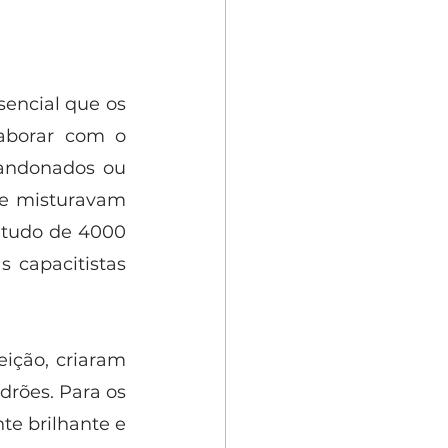
encial que os 
aborar com o 
andonados ou 
e misturavam 
etudo de 4000 
 capacitistas 
ição, criaram 
drões. Para os 
e brilhante e 