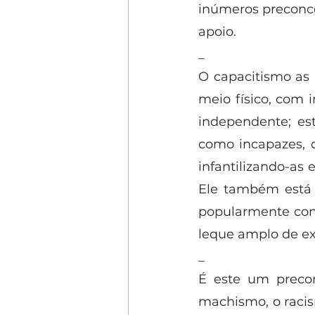
inúmeros preconcei
apoio.
_
O capacitismo as 
meio físico, com 
independente; es
como incapazes, d
infantilizando-as
Ele também está 
popularmente conh
leque amplo de ex
_
É este um preconc
machismo, o racis