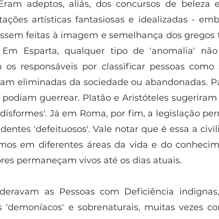
Eram adeptos, aliás, dos concursos de beleza 
ações artísticas fantasiosas e idealizadas - emb
ossem feitas à imagem e semelhança dos gregos 
 Em Esparta, qualquer tipo de 'anomalia' não 
 os responsáveis por classificar pessoas como
iam eliminadas da sociedade ou abandonadas. Para
podiam guerrear. Platão e Aristóteles sugeriram 
disformes'. Já em Roma, por fim, a legislação perm
tes 'defeituosos'. Vale notar que é essa a civiliz
mos em diferentes áreas da vida e do conhecime
res permaneçam vivos até os dias atuais.  
deravam as Pessoas com Deficiência indignas,
 'demoníacos' e sobrenaturais, muitas vezes co