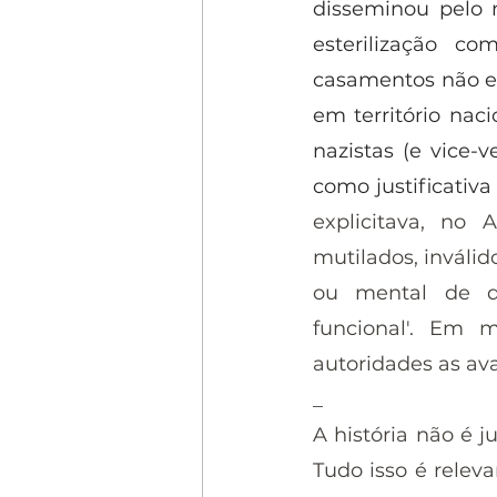
disseminou pelo m
esterilização c
casamentos não eu
em território naci
nazistas (e vice-
como justificativ
explicitava, no A
mutilados, inváli
ou mental de qu
funcional'. Em m
autoridades as av
_
A história não é j
Tudo isso é relev