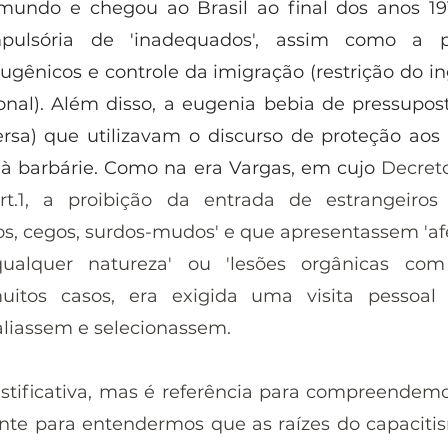
undo e chegou ao Brasil ao final dos anos 1910
ompulsória de 'inadequados', assim como a p
gênicos e controle da imigração (restrição do in
onal). Além disso, a eugenia bebia de pressuposto
versa) que utilizavam o discurso de proteção aos 
a à barbárie. Como na era Vargas, em cujo 
Decreto
rt.1, a proibição da entrada de estrangeiros '
dos, cegos, surdos-mudos' e que apresentassem 'af
alquer natureza' ou 'lesões orgânicas com i
uitos casos, era exigida uma visita pessoal
aliassem e selecionassem.
ustificativa, mas é referência para compreendemos
ante para entendermos que as raízes do capaciti