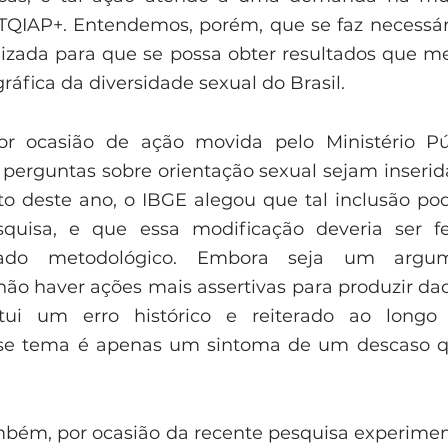
QIAP+. Entendemos, porém, que se faz necessári
lizada para que se possa obter resultados que me
áfica da diversidade sexual do Brasil.
r ocasião de ação movida pelo Ministério Púb
rguntas sobre orientação sexual sejam inserida
o deste ano, o IBGE alegou que tal inclusão pode
squisa, e que essa modificação deveria ser fe
ado metodológico. Embora seja um argume
o haver ações mais assertivas para produzir dad
itui um erro histórico e reiterado ao longo
esse tema é apenas um sintoma de um descaso qu
bém, por ocasião da recente pesquisa experiment