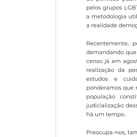
pelos grupos LGBT
a metodologia uti
a realidade demogr
Recentemente, po
demandando que pe
censo já em agost
realização da pe
estudos e cuid
ponderamos que nã
população const
judicialização d
há um tempo.
Preocupa-nos, tam