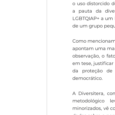
o uso distorcido 
a pauta da dive
LGBTQIAP+ a um lu
de um grupo peque
Como mencionamos
apontam uma maior
observação, o fat
em tese, justificar
da proteção de 
democrático. 
A Diversitera, c
metodológico l
minorizados, vê c