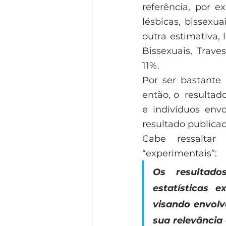
referência, por e
lésbicas, bissexu
outra estimativa, 
Bissexuais, Trave
11%. 
Por ser bastante 
então, o  resultad
e indivíduos en
resultado publicad
Cabe ressaltar 
“experimentais”: 
Os resultado
estatísticas e
visando envolv
sua relevância 