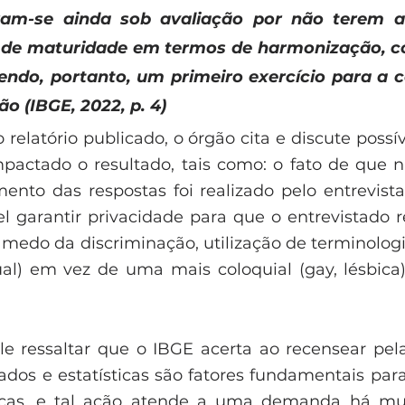
ram-se ainda sob avaliação por não terem a
de maturidade em termos de harmonização, co
endo, portanto, um primeiro exercício para a c
 (IBGE, 2022, p. 4) 
 relatório publicado, o órgão cita e discute possív
actado o resultado, tais como: o fato de que n
ento das respostas foi realizado pelo entrevist
el garantir privacidade para que o entrevistado r
 medo da discriminação, utilização de terminologi
) em vez de uma mais coloquial (gay, lésbica),
ale ressaltar que o IBGE acerta ao recensear pela
ados e estatísticas são fatores fundamentais para
licas, e tal ação atende a uma demanda há mui