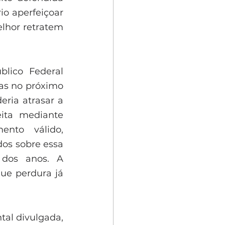
o aperfeiçoar 
lhor retratem 
lico Federal 
s no próximo 
ria atrasar a 
ita mediante 
nto válido, 
os sobre essa 
 dos anos. A 
e perdura já 
al divulgada, 