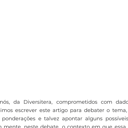
nós, da Diversitera, comprometidos com dados
dimos escrever este artigo para debater o tema, 
 ponderações e talvez apontar alguns possíveis
 mente, neste debate, o contexto em que essa p