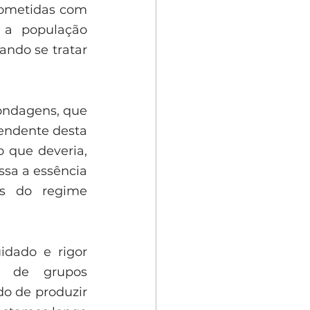
ometidas com 
 a população 
ndo se tratar 
ndagens, que 
ndente desta 
 que deveria, 
ssa a essência 
s do regime 
dado e rigor 
s de grupos 
o de produzir 