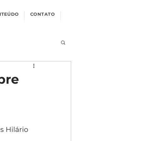
NTEÚDO
CONTATO
bre
s Hilário