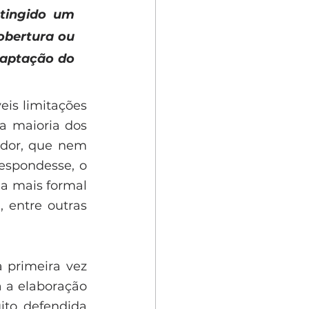
tingido um 
bertura ou 
aptação do 
eis limitações 
a maioria dos 
ador, que nem 
espondesse, o 
a mais formal 
 entre outras 
 primeira vez 
 a elaboração 
to defendida 