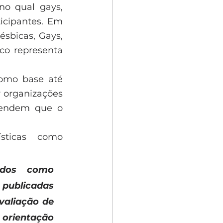
no qual gays, 
icipantes. Em 
sbicas, Gays, 
co representa 
omo base até 
 organizações 
endem que o 
sticas como 
ados como 
publicadas 
valiação de 
 orientação 