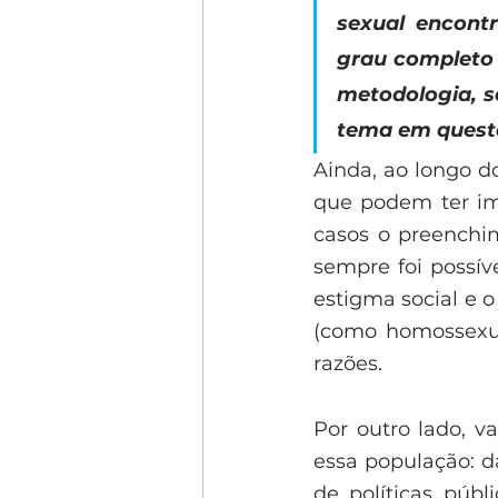
sexual encont
grau completo 
metodologia, s
tema em questão
Ainda, ao longo do
que podem ter imp
casos o preenchim
sempre foi possív
estigma social e o
(como homossexual
razões. 
Por outro lado, v
essa população: d
de políticas púb