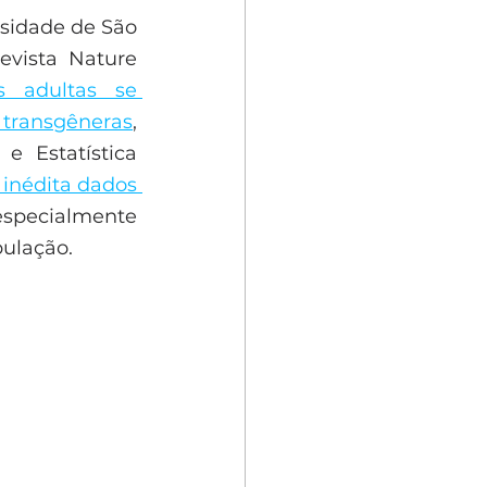
sidade de São 
vista Nature 
 adultas se 
transgêneras
, 
e Estatística 
inédita dados 
especialmente 
ulação. 