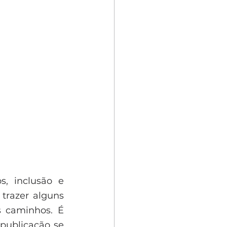
, inclusão e 
trazer alguns 
 caminhos. É 
ublicação se 